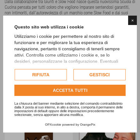
Dalla collaborazione tra Giunti e Slow Food nasce questa nuovissima Scuola di
Cucina pensata per tutti coloro che vogliono imparare sentendosi garantiti,
non intimoriti, dall’autorevolezza di un marchio come Slow Food e dai suoi
autori. Con uno stile divulgativo e grazie a un apparato iconografico molto
×
ricco, vengono spiegati con testi e immagini, passo dopo passo, i gesti e i
Questo sito web utilizza i cookie
valori della cucina tradizionale italiana, proponendo moltissime realizzazioni
che arrivano da tutto il territorio, integrate da box di approfondimento e
Utilizziamo i cookie per permettere al nostro sito di
arricchite da un nutrito apparato di ricette.
funzionare e per migliorare la tua esperienza di
VISTI DI RECENTE
navigazione, pertanto ti consigliamo di tenerli sempre
attivi. Controlla come utilizziamo i cookie e, se lo
desideri, personalizzane la configurazione. Eventuali
cookie di profilazione o commerciali verranno utilizzati
30 ALTRI PRODOTTI IN QUESTA CATEGORIA
esclusivamente previa acquisizione del consenso
RIFIUTA
GESTISCI
dell'utente.
Consulta l'informativa cookie completa.
ACCETTA TUTTI
La chiusura del banner mediante selezione del comando contraddistinto
dalla X posta al suo interno, in alto a destra, comporta il permanere delle
impostazioni di default oppure delle impostazioni precedentemente
selezionate, senza apportare alcuna modifica.
OPXcookie
powered by
OrangePix