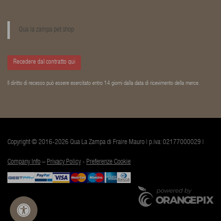
Qua la zampa pet shop
Recedere dal contratto qui
Il diritto di recesso può essere esercitato entro 14 giorni dalla data di ricevimento della merce.
Copyright © 2016-2026 Qua La Zampa di Fraire Mauro | p.iva: 02177000029 |
Company Info
–
Privacy Policy
-
Preferenze Cookie