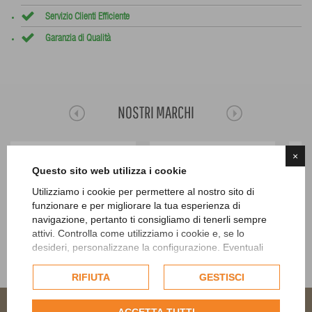
Servizio Clienti Efficiente
Garanzia di Qualità
NOSTRI MARCHI
×
Questo sito web utilizza i cookie
Utilizziamo i cookie per permettere al nostro sito di
funzionare e per migliorare la tua esperienza di
navigazione, pertanto ti consigliamo di tenerli sempre
attivi. Controlla come utilizziamo i cookie e, se lo
desideri, personalizzane la configurazione. Eventuali
cookie di profilazione o commerciali verranno utilizzati
esclusivamente previa acquisizione del consenso
RIFIUTA
GESTISCI
dell'utente.
Consulta l'informativa cookie completa.
ACCETTA TUTTI