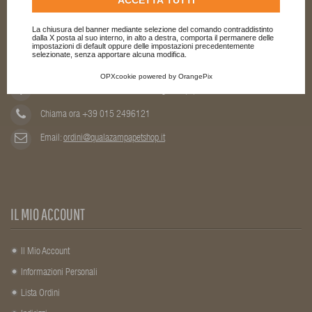
CHI SIAMO
La chiusura del banner mediante selezione del comando contraddistinto
dalla X posta al suo interno, in alto a destra, comporta il permanere delle
impostazioni di default oppure delle impostazioni precedentemente
selezionate, senza apportare alcuna modifica.
Punto vendita specializzato in alimenti e articoli per animali
OPXcookie
powered by
OrangePix
Via Gramsci, 39/41 13876 - Sandigliano (BI) Italia
Chiama ora +39 015 2496121
Email:
ordini@qualazampapetshop.it
IL MIO ACCOUNT
Il Mio Account
Informazioni Personali
Lista Ordini