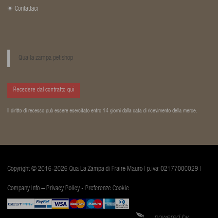
Contattaci
Qua la zampa pet shop
Recedere dal contratto qui
Il diritto di recesso può essere esercitato entro 14 giorni dalla data di ricevimento della merce.
Copyright © 2016-2026 Qua La Zampa di Fraire Mauro | p.iva: 02177000029 |
Company Info
–
Privacy Policy
-
Preferenze Cookie