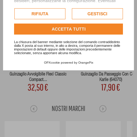
desideri, personalizzane la configurazione. Eventuali
cookie di profilazione o commerciali verranno utilizzati
esclusivamente previa acquisizione del consenso
RIFIUTA
GESTISCI
dell'utente.
Consulta l'informativa cookie completa.
ACCETTA TUTTI
La chiusura del banner mediante selezione del comando contraddistinto
dalla X posta al suo interno, in alto a destra, comporta il permanere delle
impostazioni di default oppure delle impostazioni precedentemente
selezionate, senza apportare alcuna modifica.
OPXcookie
powered by
OrangePix
Guinzaglio Avvolgibile Flexi Classic
Guinzaglio Da Passeggio Con Coll
Compact...
Karlie (64070)
32,50 €
17,90 €
NOSTRI MARCHI