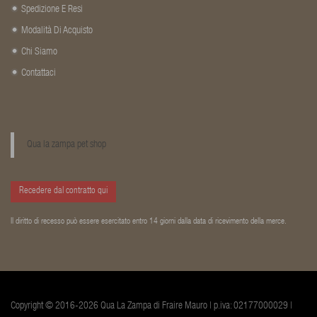
Spedizione E Resi
Modalità Di Acquisto
Chi Siamo
Contattaci
Qua la zampa pet shop
Recedere dal contratto qui
Il diritto di recesso può essere esercitato entro 14 giorni dalla data di ricevimento della merce.
Copyright © 2016-2026 Qua La Zampa di Fraire Mauro | p.iva: 02177000029 |