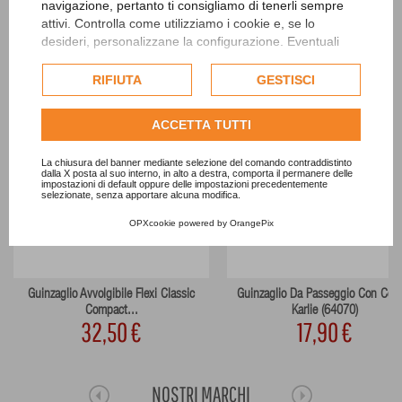
navigazione, pertanto ti consigliamo di tenerli sempre
attivi. Controlla come utilizziamo i cookie e, se lo
desideri, personalizzane la configurazione. Eventuali
cookie di profilazione o commerciali verranno utilizzati
esclusivamente previa acquisizione del consenso
RIFIUTA
GESTISCI
dell'utente.
Consulta l'informativa cookie completa.
ACCETTA TUTTI
La chiusura del banner mediante selezione del comando contraddistinto
dalla X posta al suo interno, in alto a destra, comporta il permanere delle
impostazioni di default oppure delle impostazioni precedentemente
selezionate, senza apportare alcuna modifica.
OPXcookie
powered by
OrangePix
Guinzaglio Avvolgibile Flexi Classic
Guinzaglio Da Passeggio Con Coll
Compact...
Karlie (64070)
32,50 €
17,90 €
NOSTRI MARCHI