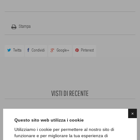
Stampa
Twitta
Condividi
Google+
Pinterest
VISTI DI RECENTE
×
30 ALTRI PRODOTTI IN QUESTA CATEGORIA
Questo sito web utilizza i cookie
Utilizziamo i cookie per permettere al nostro sito di
funzionare e per migliorare la tua esperienza di