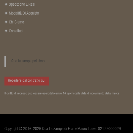
Spedizione E Resi
Modalità Di Acquisto
Chi Siamo
Contattaci
Qua la zampa pet shop
Recedere dal contratto qui
Il diritto di recesso può essere esercitato entro 14 giorni dalla data di ricevimento della merce.
Copyright © 2016-2026 Qua La Zampa di Fraire Mauro | p.iva: 02177000029 |