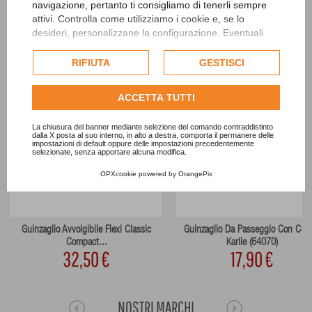
navigazione, pertanto ti consigliamo di tenerli sempre
attivi. Controlla come utilizziamo i cookie e, se lo
desideri, personalizzane la configurazione. Eventuali
cookie di profilazione o commerciali verranno utilizzati
esclusivamente previa acquisizione del consenso
RIFIUTA
GESTISCI
dell'utente.
Consulta l'informativa cookie completa.
ACCETTA TUTTI
La chiusura del banner mediante selezione del comando contraddistinto
dalla X posta al suo interno, in alto a destra, comporta il permanere delle
impostazioni di default oppure delle impostazioni precedentemente
selezionate, senza apportare alcuna modifica.
OPXcookie
powered by
OrangePix
Guinzaglio Avvolgibile Flexi Classic
Guinzaglio Da Passeggio Con Coll
Compact...
Karlie (64070)
32,50 €
17,90 €
NOSTRI MARCHI