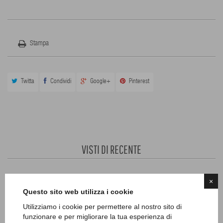
Stampa
Twitta
Condividi
Google+
Pinterest
VISTI DI RECENTE
×
30 ALTRI PRODOTTI IN QUESTA CATEGORIA
Questo sito web utilizza i cookie
Utilizziamo i cookie per permettere al nostro sito di
funzionare e per migliorare la tua esperienza di