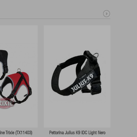
line Trixie (TX11403)
Pettorina Julius K9 IDC Light Nero
Pettorina