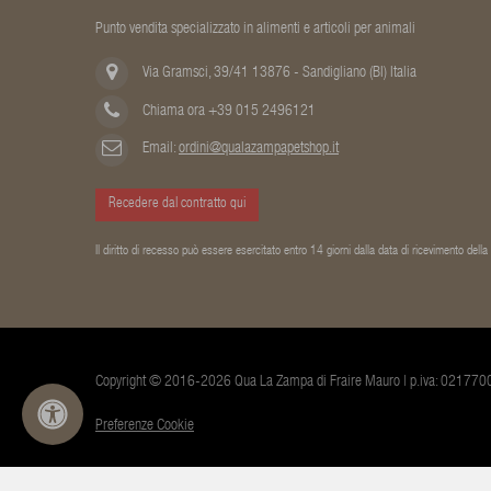
Punto vendita specializzato in alimenti e articoli per animali
Via Gramsci, 39/41 13876 - Sandigliano (BI) Italia
Chiama ora +39 015 2496121
Email:
ordini@qualazampapetshop.it
Recedere dal contratto qui
Il diritto di recesso può essere esercitato entro 14 giorni dalla data di ricevimento dell
Copyright © 2016-2026 Qua La Zampa di Fraire Mauro | p.iva: 02177
Preferenze Cookie