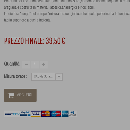
Pettorina del tipo "non costrittivo",facile da indossare ,comoda e anche elegante.Di mani
artigianale costruita in materiali atossici,anallergici e riciclabili.
La dicitura "lunga" nel campo "misura torace" ,indica che quella pettorina ha la lunghez
taglia superiore a quella indicata.
PREZZO FINALE:
39,50 €
Quantità
Misura torace :
XXS da 33 a 45 cm.
AGGIUNGI