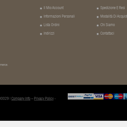
Il Mio Account
Spedizione E Resi
Informazioni Personali
Modalità Di Acquis
Lista Ordini
Chi Siamo
Indirizzi
Contattaci
a merce.
000029 |
Company Info
–
Privacy Policy
-