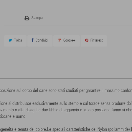
Stampa
Twitta
Condividi
Google+
Pinterest
posizione sul corpo del cane sono stati studiati per garantire il massimo confort 
ione si distribuisce esclusivamente sullo sterno e sul torace senza produrre do
movimento o altri disagi.Le due fibbie di aggancio e la loro posizione fanno sì ch
ambi:cane e uomo.
ogeneità e tenuta del colore.Le speciali caratteristiche del Nylon (poliammide)