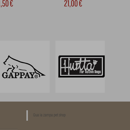
1,50 €
21,00 €
Qua la zampa pet shop