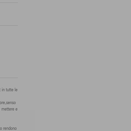
in tutte le
lore,senso
e mettere e
 lo rendono