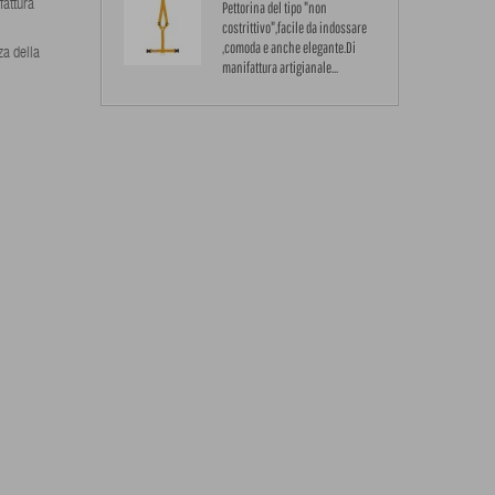
fattura
Pettorina del tipo "non
costrittivo",facile da indossare
,comoda e anche elegante.Di
za della
manifattura artigianale...