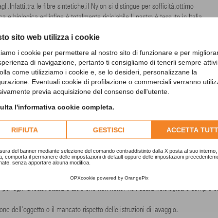
.Infatti,tra le fibre sintetiche,il Nylon si distingue per sofficità,ottimo
 e biologica ed infine è totalmente riciclabile.Il nastro è tessuto in Italia.
to sito web utilizza i cookie
 sia della sicurezza sia del confort.Le parti sono tutte assemblate con cuciture 
 speciale cucitura che evita irritazioni da sfregamento anche nei soggetti a pelo 
zziamo i cookie per permettere al nostro sito di funzionare e per migliora
sperienza di navigazione, pertanto ti consigliamo di tenerli sempre attivi
ccanica e eccellente resistenza all'urto anche in condizioni estreme.Per garant
olla come utilizziamo i cookie e, se lo desideri, personalizzane la
gurazione. Eventuali cookie di profilazione o commerciali verranno utiliz
 vivi.
sivamente previa acquisizione del consenso dell'utente.
assicurano la vestibilità e adattabilità del modello alle diverse dimensioni e mor
lta l'informativa cookie completa.
RIFIUTA
GESTISCI
ACCETTA TUTT
a Nichel e percio' sono anallergici in accordo con le relative normative europe
sura del banner mediante selezione del comando contraddistinto dalla X posta al suo interno, 
a, comporta il permanere delle impostazioni di default oppure delle impostazioni precedentem
nate, senza apportare alcuna modifica.
ll'origine come previsto dalle norme in vigore applicabili.
OPXcookie
powered by
OrangePix
 per ogni difetto,rottura o altro che non rientri nell'usura fisiologica e sempre 
one dell'oggetto o il mancato rispetto delle istruzioni di lavaggio.