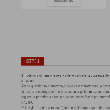
Ingrandisci
DETTAGLI
Il modello,la dimensione relativa delle parti e e la conseguente 
situazioni.
Anche quando tira o strattona,o deve essere trattenuto, la press
di costrizione,sfregamenti e tensioni sulla pelle,limitazioni al 
togliere la pettorina sia facile e veloce,senza fastidi per entr
NASTRO
E' in Nylon-6 ad alta tenacità tinto in polimeroper garantire om