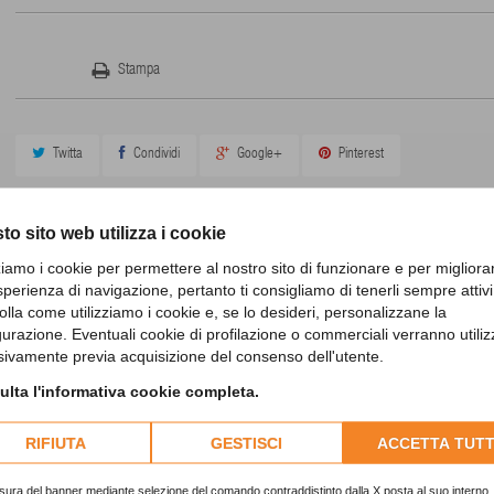
Stampa
Twitta
Condividi
Google+
Pinterest
to sito web utilizza i cookie
zziamo i cookie per permettere al nostro sito di funzionare e per migliora
sperienza di navigazione, pertanto ti consigliamo di tenerli sempre attivi
olla come utilizziamo i cookie e, se lo desideri, personalizzane la
11 ALTRI PRODOTTI IN QUESTA CATEGORIA
gurazione. Eventuali cookie di profilazione o commerciali verranno utiliz
sivamente previa acquisizione del consenso dell'utente.
lta l'informativa cookie completa.
RIFIUTA
GESTISCI
ACCETTA TUTT
sura del banner mediante selezione del comando contraddistinto dalla X posta al suo interno, 