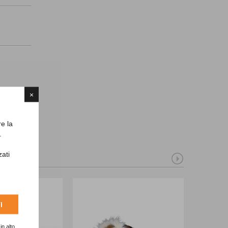
×
re la
.
zati
I
in alto