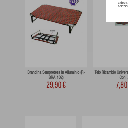
a destr
selezio
Cm.100 X 60
Brandina Sempretesa In Alluminio (R-
Telo Ricambio Univers
BRA 102)
Con..
29,90 €
7,80