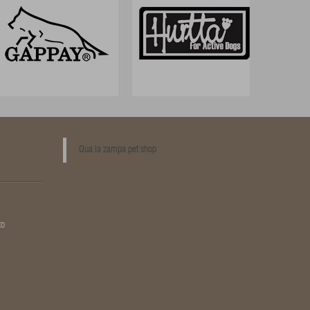
Qua la zampa pet shop
to