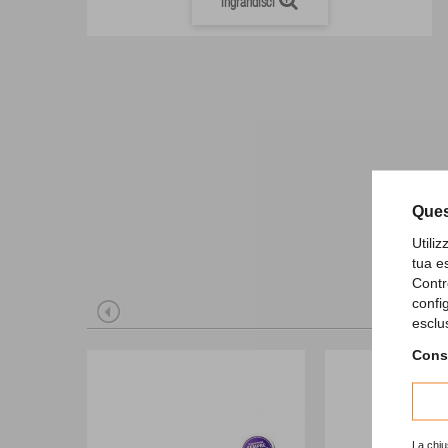
Ingrandisci
Ques
Utili
tua e
Contr
confi
esclu
Consu
La chiu