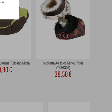
ente
Dreams Tulipano Micra
Cuccetta Ad Igloo Minou Trixie
Cuccetta
,90 €
(TX36305)
38,50 €