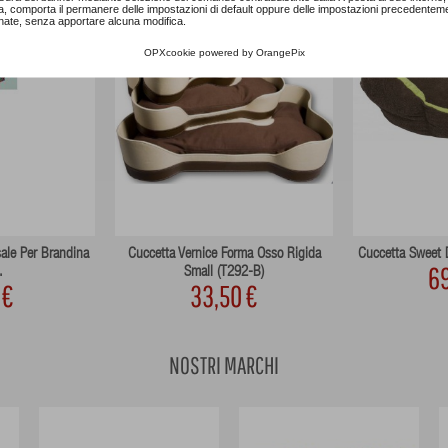
a, comporta il permanere delle impostazioni di default oppure delle impostazioni precedentem
nate, senza apportare alcuna modifica.
OPXcookie
powered by
OrangePix
ale Per Brandina
Cuccetta Vernice Forma Osso Rigida
Cuccetta Sweet 
69
.
Small (T292-B)
 €
33,50 €
NOSTRI MARCHI