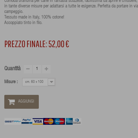
Comoda brandina per cane in fantasia scozzese, facilissima da aprire e chiudere,
in tante diverse misure per adattarsi a tutte le esigenze. Perfetta da portare in vi
campeggio.
Tessuto made in Italy, 100% cotone!
Accoppiato tinto in filo.
PREZZO FINALE:
52,00 €
Quantità
Misure :
cm. 60 x 100
AGGIUNGI