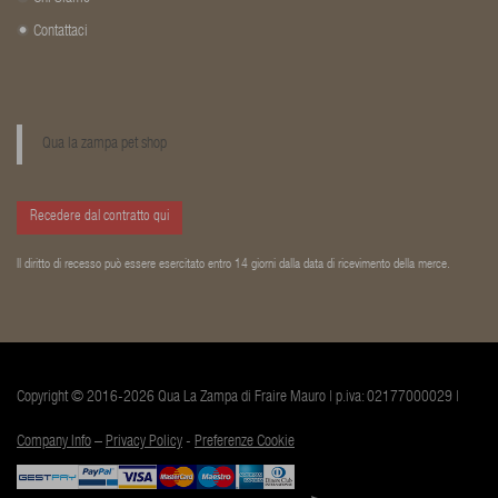
Contattaci
Qua la zampa pet shop
Recedere dal contratto qui
Il diritto di recesso può essere esercitato entro 14 giorni dalla data di ricevimento della merce.
Copyright © 2016-2026 Qua La Zampa di Fraire Mauro | p.iva: 02177000029 |
Company Info
–
Privacy Policy
-
Preferenze Cookie