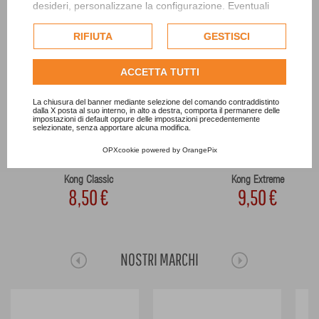
desideri, personalizzane la configurazione. Eventuali
cookie di profilazione o commerciali verranno utilizzati
esclusivamente previa acquisizione del consenso
RIFIUTA
GESTISCI
dell'utente.
Consulta l'informativa cookie completa.
ACCETTA TUTTI
La chiusura del banner mediante selezione del comando contraddistinto
dalla X posta al suo interno, in alto a destra, comporta il permanere delle
impostazioni di default oppure delle impostazioni precedentemente
selezionate, senza apportare alcuna modifica.
OPXcookie
powered by
OrangePix
Kong Classic
Kong Extreme
8,50 €
9,50 €
NOSTRI MARCHI