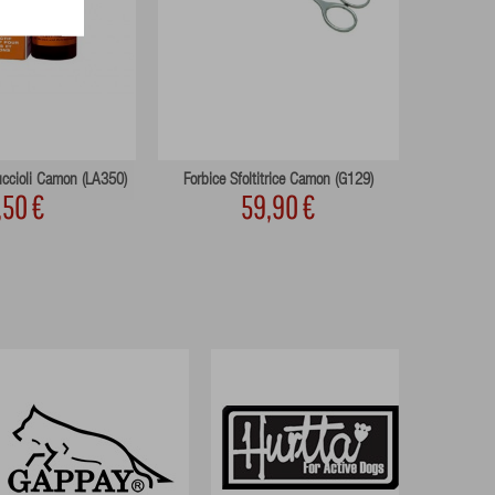
Cuccioli Camon (LA350)
Forbice Sfoltitrice Camon (G129)
Fascia Igie
,50 €
59,90 €