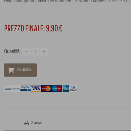
Porta rotolini igienici a forma di osso contenente 10 sacchetti.Misure:cm.6,5 x 3,5 x 4,2
PREZZO FINALE:
9,90 €
Quantità
AGGIUNGI
Stampa