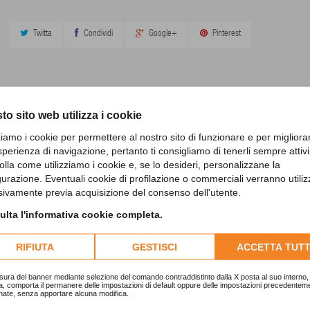
Twitta
Condividi
Google+
Pinterest
to sito web utilizza i cookie
zziamo i cookie per permettere al nostro sito di funzionare e per migliora
30 ALTRI PRODOTTI IN QUESTA CATEGORIA
sperienza di navigazione, pertanto ti consigliamo di tenerli sempre attivi
olla come utilizziamo i cookie e, se lo desideri, personalizzane la
gurazione. Eventuali cookie di profilazione o commerciali verranno utiliz
sivamente previa acquisizione del consenso dell'utente.
lta l'informativa cookie completa.
RIFIUTA
GESTISCI
ACCETTA TUTT
sura del banner mediante selezione del comando contraddistinto dalla X posta al suo interno, 
a, comporta il permanere delle impostazioni di default oppure delle impostazioni precedentem
nate, senza apportare alcuna modifica.