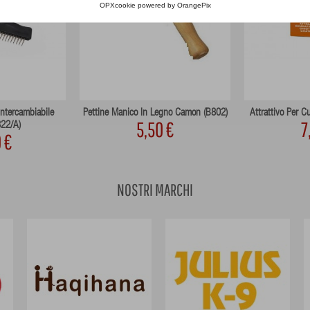
OPXcookie
powered by
OrangePix
Intercambiabile
Pettine Manico In Legno Camon (B802)
Attrattivo Per 
5,50 €
7
22/A)
 €
NOSTRI MARCHI