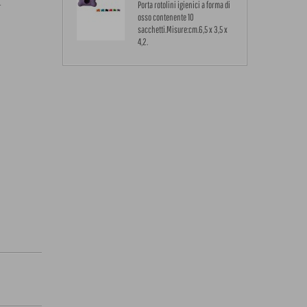
.
Porta rotolini igienici a forma di
osso contenente 10
sacchetti.Misure:cm.6,5 x 3,5 x
4,2.