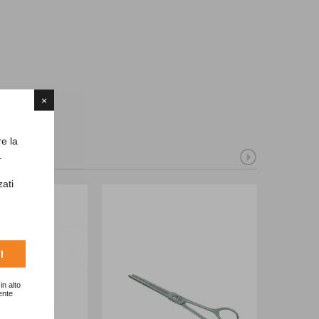
×
re la
.
zati
I
in alto
ente