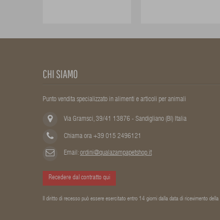
CHI SIAMO
Punto vendita specializzato in alimenti e articoli per animali
Via Gramsci, 39/41 13876 - Sandigliano (BI) Italia
Chiama ora +39 015 2496121
Email:
ordini@qualazampapetshop.it
Recedere dal contratto qui
Il diritto di recesso può essere esercitato entro 14 giorni dalla data di ricevimento dell