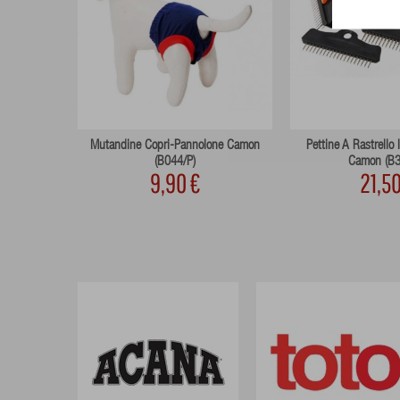
ie (31890)
Mutandine Copri-Pannolone Camon
Pettine A Rastrello 
(B044/P)
Camon (B3
9,90 €
21,50