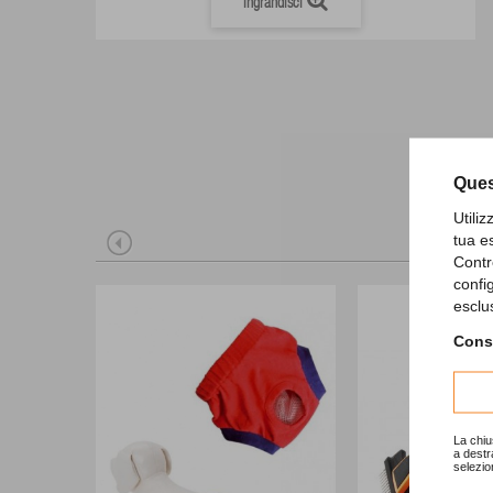
Ingrandisci
Ques
Utili
tua e
Contr
confi
esclu
Consu
La chiu
a destr
selezio