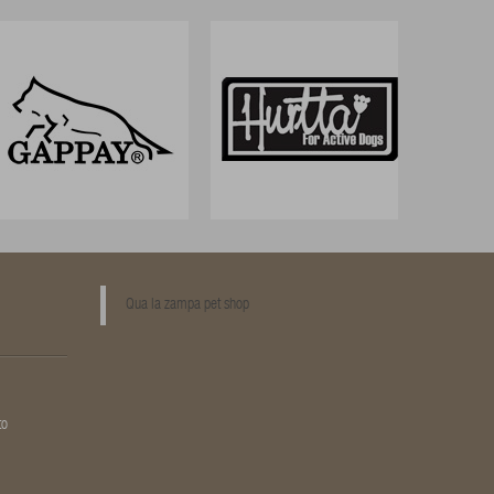
Qua la zampa pet shop
to