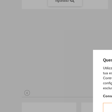
Ingrandisci
Ques
Utili
tua e
Contr
confi
esclu
Consu