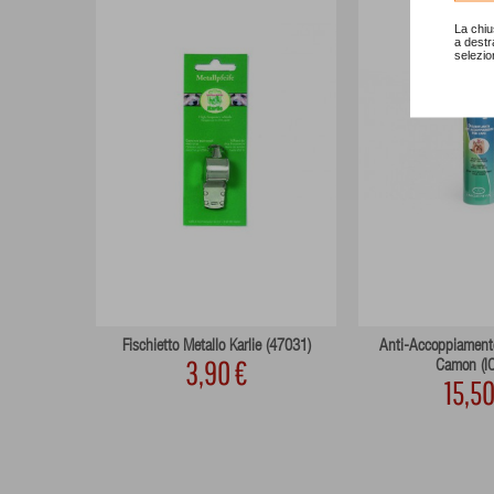
La chiu
a destr
selezio
ancese Con
Fischietto Metallo Karlie (47031)
Anti-Accoppiament
3,90 €
Camon (I
15,50