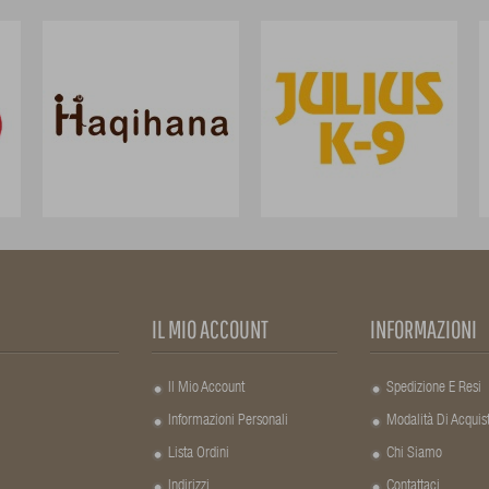
IL MIO ACCOUNT
INFORMAZIONI
Il Mio Account
Spedizione E Resi
Informazioni Personali
Modalità Di Acquis
Lista Ordini
Chi Siamo
Indirizzi
Contattaci