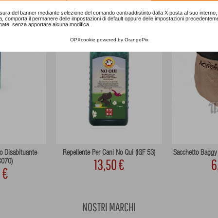
sura del banner mediante selezione del comando contraddistinto dalla X posta al suo interno, 
a, comporta il permanere delle impostazioni di default oppure delle impostazioni precedentem
nate, senza apportare alcuna modifica.
OPXcookie
powered by
OrangePix
o Disabituante
Repellente Per Cani No Qui (IGF 53)
Sacchetto Baggy 
13,50 €
6
C070)
 €
NOSTRI MARCHI