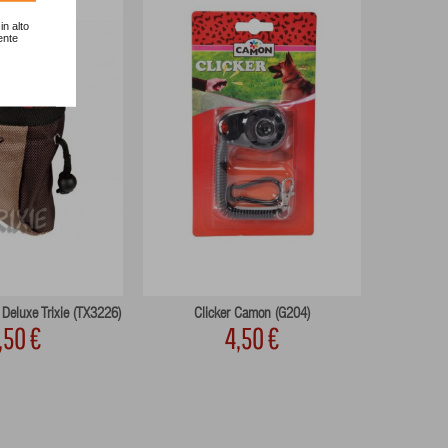
in alto
ente
Deluxe Trixie (TX3226)
Clicker Camon (G204)
Cli
,50 €
4,50 €