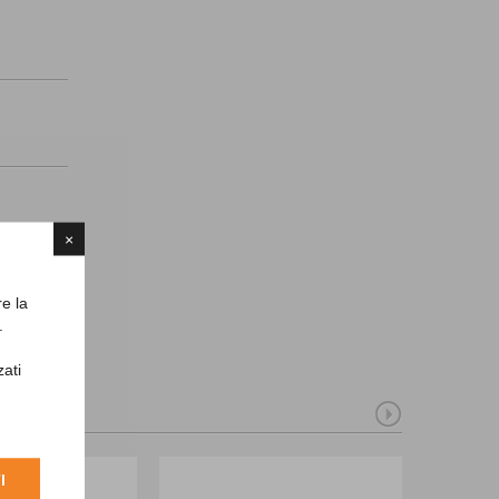
×
re la
.
zati
I