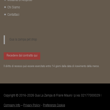
Modalità Di Acquisto
Chi Siamo
Contattaci
Qua la zampa pet shop
Recedere dal contratto qui
Il diritto di recesso può essere esercitato entro 14 giorni dalla data di ricevimento della merce.
Copyright © 2016-2026 Qua La Zampa di Fraire Mauro | p.iva: 02177000029 |
Company Info
–
Privacy Policy
-
Preferenze Cookie