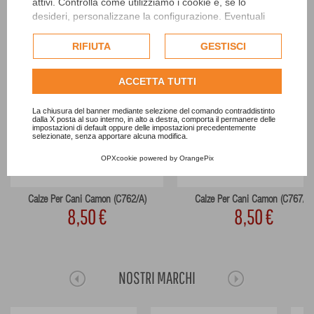
attivi. Controlla come utilizziamo i cookie e, se lo
desideri, personalizzane la configurazione. Eventuali
cookie di profilazione o commerciali verranno utilizzati
esclusivamente previa acquisizione del consenso
RIFIUTA
GESTISCI
dell'utente.
Consulta l'informativa cookie completa.
ACCETTA TUTTI
La chiusura del banner mediante selezione del comando contraddistinto
dalla X posta al suo interno, in alto a destra, comporta il permanere delle
impostazioni di default oppure delle impostazioni precedentemente
selezionate, senza apportare alcuna modifica.
OPXcookie
powered by
OrangePix
Calze Per Cani Camon (C762/A)
Calze Per Cani Camon (C767/C)
8,50 €
8,50 €
NOSTRI MARCHI