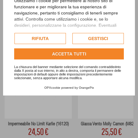
30 ALTRI PRODOTTI IN QUESTA CATEGORIA
Utilizziamo i cookie per permettere al nostro sito di
funzionare e per migliorare la tua esperienza di
navigazione, pertanto ti consigliamo di tenerli sempre
attivi. Controlla come utilizziamo i cookie e, se lo
desideri, personalizzane la configurazione. Eventuali
cookie di profilazione o commerciali verranno utilizzati
esclusivamente previa acquisizione del consenso
RIFIUTA
GESTISCI
dell'utente.
Consulta l'informativa cookie completa.
ACCETTA TUTTI
La chiusura del banner mediante selezione del comando contraddistinto
dalla X posta al suo interno, in alto a destra, comporta il permanere delle
impostazioni di default oppure delle impostazioni precedentemente
selezionate, senza apportare alcuna modifica.
OPXcookie
powered by
OrangePix
Impermeabile No Limit Karlie (16120)
Giacca Vento Molly Camon (M8296
24,50 €
25,50 €