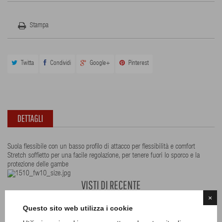
Stampa
Twitta
Condividi
Google+
Pinterest
DETTAGLI
Suola flessibile con un basso profilo di attacco per flessibilità e comfort
Stretch soffietto per una facile regolazione, per tenere fuori lo sporco e la
protezione delle gambe
VISTI DI RECENTE
×
Questo sito web utilizza i cookie