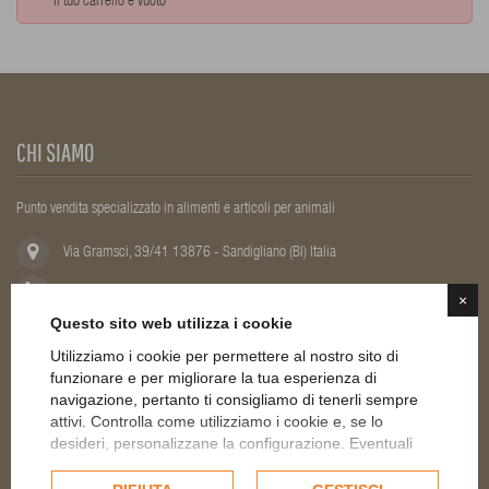
Il tuo carrello è vuoto
CHI SIAMO
Punto vendita specializzato in alimenti e articoli per animali
Via Gramsci, 39/41 13876 - Sandigliano (BI) Italia
Chiama ora +39 015 2496121
×
Questo sito web utilizza i cookie
Email:
ordini@qualazampapetshop.it
Utilizziamo i cookie per permettere al nostro sito di
funzionare e per migliorare la tua esperienza di
navigazione, pertanto ti consigliamo di tenerli sempre
attivi. Controlla come utilizziamo i cookie e, se lo
IL MIO ACCOUNT
desideri, personalizzane la configurazione. Eventuali
cookie di profilazione o commerciali verranno utilizzati
esclusivamente previa acquisizione del consenso