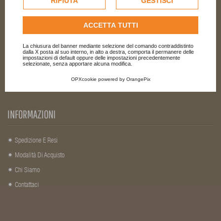
RIFIUTA
GESTISCI
Il Mio Account
dell'utente.
Informazioni Personali
Consulta l'informativa cookie completa.
ACCETTA TUTTI
Lista Ordini
La chiusura del banner mediante selezione del comando contraddistinto
Indirizzi
dalla X posta al suo interno, in alto a destra, comporta il permanere delle
impostazioni di default oppure delle impostazioni precedentemente
selezionate, senza apportare alcuna modifica.
OPXcookie
powered by
OrangePix
INFORMAZIONI
Spedizione E Resi
Modalità Di Acquisto
Chi Siamo
Contattaci